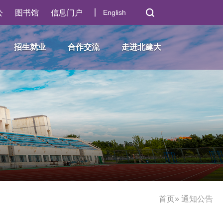
公
图书馆
信息门户
English
招生就业
合作交流
走进北建大
首页
» 通知公告