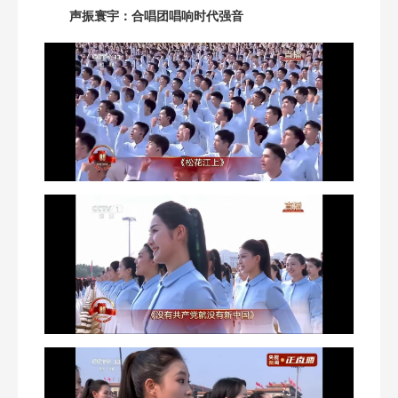
声振寰宇：合唱团唱响时代强音