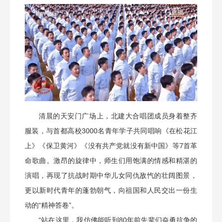
清晨的天安门广场上，北建大合唱团成员身着整齐
服装，与首都高校3000名青年学子共同唱响《在松花江
上》《保卫黄河》《没有共产党就没有新中国》等7首革
命歌曲。激昂的旋律中，师生们用饱满的情感和精湛的
演唱，再现了抗战时期中华儿女同仇敌忾的壮阔图景，
更以新时代青年的蓬勃朝气，向祖国和人民交出一份生
动的“精神答卷”。
“站在这里，我仿佛能听到80年前先辈们奋勇抗争的